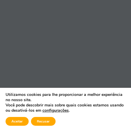
Utilizamos cookies para lhe proporcionar a melhor experiência
no nosso site.
Você pode descobrir mais sobre quais cookies estamos usando
ou desativá-los em
configurações
.
©2026 Prêmio Segurador Brasil
- Todos os direitos reservados.
| by
Cloudbe
Aceitar
Recusar